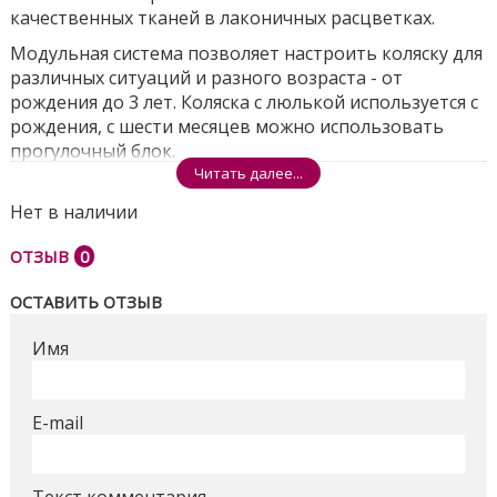
качественных тканей в лаконичных расцветках.
Модульная система позволяет настроить коляску для
различных ситуаций и разного возраста - от
рождения до 3 лет. Коляска с люлькой используется с
рождения, с шести месяцев можно использовать
прогулочный блок.
Читать далее...
Люлька коляски имеет внешнюю регулировку
высоты подголовника и вентиляцию дна. К другим
Нет в наличии
важным особенностям можно отнести просторную
ОТЗЫВ
0
люльку, и чехол с высоким отворотом и прозрачным
окошком под ним.
ОСТАВИТЬ ОТЗЫВ
Прогулочный модуль не уступает в комфорте, так как
имеет горизонтальное положение спинки и
Имя
регулируемую подножку, что в совокупности даёт
просторное спальное место для подрастающего
ребёнка, которое обеспечит комфортное
E-mail
размещение ребёнка даже в теплом зимнем
комбинезоне. У прогулочного блока увеличенный
капюшон, опускается практически до бампера. Есть
Текст комментария