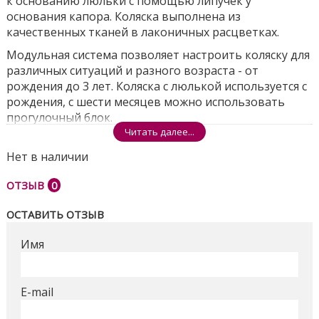
к основанию люльки с помощью липучек у
основания капора. Коляска выполнена из
качественных тканей в лаконичных расцветках.
Модульная система позволяет настроить коляску для
различных ситуаций и разного возраста - от
рождения до 3 лет. Коляска с люлькой используется с
рождения, с шести месяцев можно использовать
прогулочный блок.
Читать далее...
Люлька коляски имеет внешнюю регулировку
высоты подголовника и вентиляцию дна. К другим
Нет в наличии
важным особенностям можно отнести просторную
ОТЗЫВ
0
люльку, и чехол с высоким отворотом и прозрачным
окошком под ним.
ОСТАВИТЬ ОТЗЫВ
Прогулочный модуль не уступает в комфорте, так как
имеет горизонтальное положение спинки и
Имя
регулируемую подножку, что в совокупности даёт
просторное спальное место для подрастающего
ребёнка, которое обеспечит комфортное
E-mail
размещение ребёнка даже в теплом зимнем