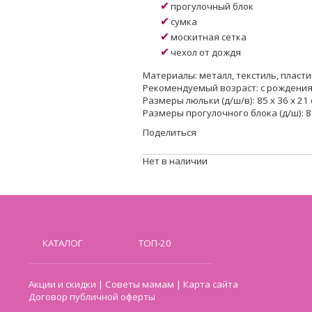
прогулочный блок
сумка
москитная сетка
чехол от дождя
Материалы: металл, текстиль, пласти
Рекомендуемый возраст: с рождения 
Размеры люльки (д/ш/в): 85 х 36 х 21 
Размеры прогулочного блока (д/ш): 88
Поделиться
Нет в наличии
КАТАЛОГ
ТОП-20
Акции и скидки
|
Советы мамам
|
Карта сайта
Договор публичной оферты