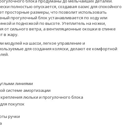
рогулочного блока продуманы до мельчайших деталей.
ски полностью опускается, создавая оазис для спокойного
ет просторные размеры, что позволит использовать
ивный прогулочный блок устанавливается по ходу или
инкой и подножкой по высоте. Утеплитель на ножки,
я от сильного ветра, а вентиляционные окошки в спинке
т в жару.
и модулей на шасси, легкое управление и
ользуемые для создания коляски, делают ее комфортной
елей.
руглыми линиями
ной системе амортизации
 крепления люльки и прогулочного блока
для покупок
оты ручки
а