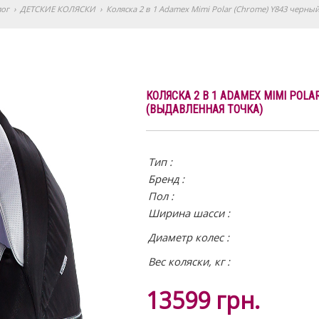
лог
›
ДЕТСКИЕ КОЛЯСКИ
›
Коляска 2 в 1 Adamex Mimi Polar (Chrome) Y843 черный
КОЛЯСКА 2 В 1 ADAMEX MIMI POLA
(ВЫДАВЛЕННАЯ ТОЧКА)
Тип :
Бренд :
Пол :
Ширина шасси :
Диаметр колес :
Вес коляски, кг :
13599
грн.