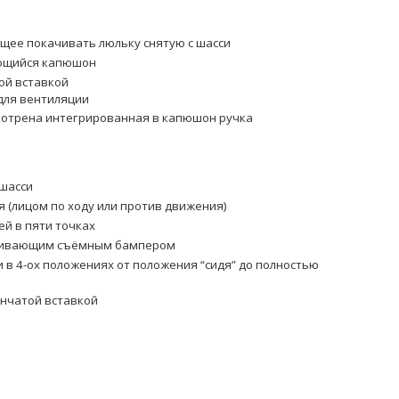
щее покачивать люльку снятую с шасси
ющийся капюшон
ой вставкой
для вентиляции
мотрена интегрированная в капюшон ручка
 шасси
 (лицом по ходу или против движения)
ей в пяти точках
ичивающим съёмным бампером
 в 4-ох положениях от положения “сидя” до полностью
енчатой вставкой