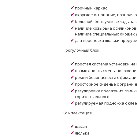
прочный каркас
округлое основание, позволяю
большой, бесшумно складыва
наличие козырька с силиконов
наличие специальных окошек 
для переноски люльки предус
Прогулочный блок:
простая система установки на
возможность смены положения
ремни безопасности с фиксаци
просторное сиденье с огран
регулировка положения спинки
горизонтального
регулируемая подножка с кле
Комплектация:
шасси
люлька