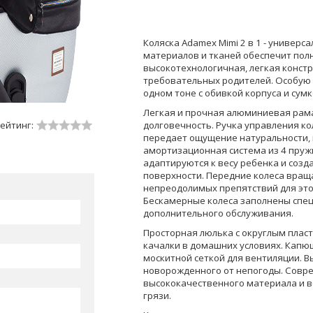
Коляска Adamex Mimi 2 в 1 - универ
материалов и тканей обеспечит полн
высокотехнологичная, легкая конст
требовательных родителей. Особую 
одном тоне с обивкой корпуса и сум
Легкая и прочная алюминиевая рама
ейтинг:
долговечность. Ручка управления ко
передает ощущение натуральности, 
амортизационная система из 4 пружи
адаптируются к весу ребенка и созд
поверхности. Передние колеса враща
непреодолимых препятствий для это
Бескамерные колеса заполнены специ
дополнительного обслуживания.
Просторная люлька с округлым плас
качалки в домашних условиях. Капю
москитной сеткой для вентиляции. В
новорожденного от непогоды. Совр
высококачественного материала и вс
грязи.