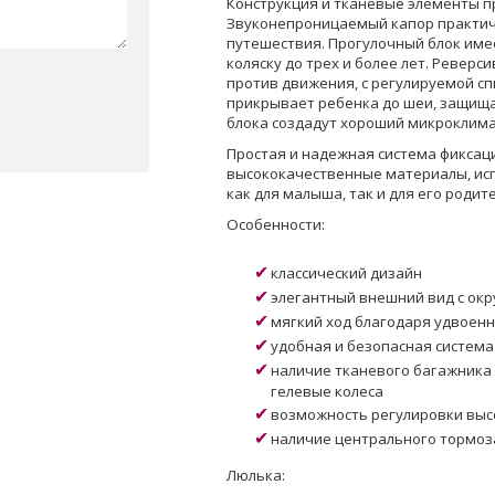
Конструкция и тканевые элементы п
Звуконепроницаемый капор практиче
путешествия. Прогулочный блок име
коляску до трех и более лет. Реверс
против движения, с регулируемой сп
прикрывает ребенка до шеи, защища
блока создадут хороший микроклима
Простая и надежная система фиксаци
высококачественные материалы, исп
как для малыша, так и для его родит
Особенности:
классический дизайн
элегантный внешний вид с ок
мягкий ход благодаря удвоен
удобная и безопасная система
наличие тканевого багажника 
гелевые колеса
возможность регулировки выс
наличие центрального тормоз
Люлька: