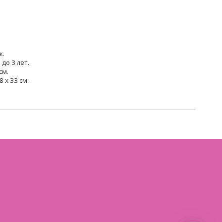
к.
до 3 лет.
см.
 x 33 см.