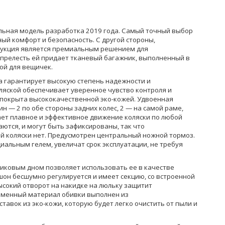
сальная модель разработка 2019 года. Самый точный выбор
ый комфорт и безопасность. С другой стороны,
рукция является премиальным решением для
прелесть ей придает тканевый багажник, выполненный в
кой для вещичек.
 гарантирует высокую степень надежности и
ляской обеспечивает уверенное чувство контроля и
покрыта высококачественной эко-кожей. Удвоенная
н — 2 по обе стороны задних колес, 2 — на самой раме,
ает плавное и эффективное движение коляски по любой
ются, и могут быть зафиксированы, так что
й коляски нет. Предусмотрен центральный ножной тормоз.
альным гелем, увеличат срок эксплуатации, не требуя
тиковым дном позволяет использовать ее в качестве
шон бесшумно регулируется и имеет секцию, со встроенной
ысокий отворот на накидке на люльку защитит
еменный материал обивки выполнен из
тавок из эко-кожи, которую будет легко очистить от пыли и