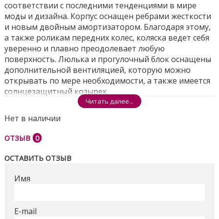
соответствии с последними тенденциями в мире
моды и дизайна. Корпус оснащен ребрами жесткости
и новым двойным амортизатором. Благодаря этому,
а также роликам передних колес, коляска ведет себя
уверенно и плавно преодолевает любую
поверхность. Люлька и прогулочный блок оснащены
дополнительной вентиляцией, которую можно
открывать по мере необходимости, а также имеется
солнцезащитный козырек.
Читать далее...
Снизу люльки есть регулируемое дополнительное
вентиляционное отверстие. Так же есть
Нет в наличии
дополнительное смотровое окошко, которое
ОТЗЫВ
0
позволяет наблюдать за ребенком. Стиль коляски
формируют также гелевые, не требующие накачки и
ОСТАВИТЬ ОТЗЫВ
дополнительного обслуживания современные
колеса. Матрас в коляске кокосовый.
Имя
В комплект входит:
легко монтируемые колеса
E-mail