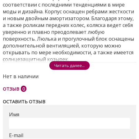
соответствии с последними тенденциями в мире
моды и дизайна. Корпус оснащен ребрами жесткости
и новым двойным амортизатором. Благодаря этому,
а также роликам передних колес, коляска ведет себя
уверенно и плавно преодолевает любую
поверхность. Люлька и прогулочный блок оснащены
дополнительной вентиляцией, которую можно
открывать по мере необходимости, а также имеется
солнцезащитный козырек.
Читать далее...
Снизу люльки есть регулируемое дополнительное
вентиляционное отверстие. Так же есть
Нет в наличии
дополнительное смотровое окошко, которое
ОТЗЫВ
0
позволяет наблюдать за ребенком. Стиль коляски
формируют также гелевые, не требующие накачки и
ОСТАВИТЬ ОТЗЫВ
дополнительного обслуживания современные
колеса. Матрас в коляске кокосовый.
Имя
В комплект входит:
легко монтируемые колеса
E-mail