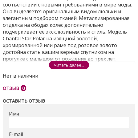
соответствии с новыми требованиями в мире моды.
Она выделяется оригинальным видом люльки и
элегантным подбором тканей. Металлизированная
отделка на ободах колес дополнительно
подчеркивает ее эксклюзивность и стиль. Модель
Chantal Star Polar на изящной золотой,
хромированной или раме под розовое золото
достойна стать вашим верным спутником на
прогулке с малышом от рождения до трех лет.
Читать далее...
Рама оснащена новым двойным амортизатором, с
функцией установки полной жесткости. Благодаря ей,
Нет в наличии
а также поворотным передним колесам, коляска
ОТЗЫВ
0
легко передвигается по любой поверхности, сохраняя
плавность движения и комфорт для малыша. Будка
ОСТАВИТЬ ОТЗЫВ
люльки и прогулочного блока имеет
дополнительную вентиляцию и солнцезащитный
Имя
козырёк, который предохраняет от попадания
прямых солнечных лучей. Кроме того в корпусе
люльки, на дне, находится дополнительное
E-mail
вентиляционное отверстие. В чехле имеется окно для