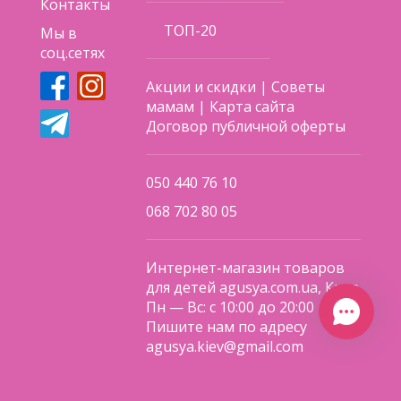
5-точечные ремни безопасности
Контакты
Кокосовый матрас
ТОП-20
Мы в
Съемная ручка
соц.сетях
Вентилируемая люлька
Регулируемый подлокотник и спинка
Акции и скидки
|
Советы
прогулочного блока
мамам
|
Карта сайта
Подставка для ног для люльки и прогулочного
Договор публичной оферты
блока
Перфорированная ручка
Дождевик и антимоскитная сетка
050 440 76 10
Подстаканник
068 702 80 05
Рукавицы
Размеры:
Интернет-магазин товаров
для детей agusya.com.ua, Киев
Корпус: 80 x 36 x 20 см.
Пн — Вс: с 10:00 до 20:00
Высота ручки: 90-120 см.
Пишите нам по адресу
Ширина шасси: 59 см.
agusya.kiev@gmail.com
Поделиться