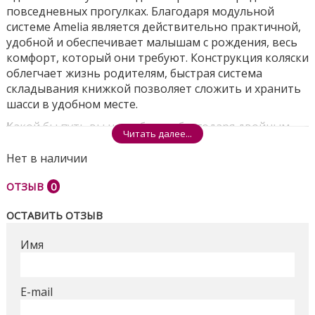
повседневных прогулках. Благодаря модульной
системе Amelia является действительно практичной,
удобной и обеспечивает малышам с рождения, весь
комфорт, который они требуют. Конструкция коляски
облегчает жизнь родителям, быстрая система
складывания книжкой позволяет сложить и хранить
шасси в удобном месте.
Какой бы путь вы не выбрали, благодаря двойным
Читать далее...
амортизаторам и поворотным колесам Adamex
Amelia имеет плавный ход даже по неровной
Нет в наличии
местности, это делает ее управление удобной для
ОТЗЫВ
0
родителей и комфортной для отдыха ребенка.
Новорожденный ребенок будет уютно себя
ОСТАВИТЬ ОТЗЫВ
чувствовать в просторной люльке с мягким
матрасом и оптимальной циркуляцией воздуха.
Имя
Вентиляционное отверстие на дне люльки
регулируется по мере необходимости, это позволит
избежать перегрева тела в жаркую погоду. Большой
E-mail
капор люльки и прогулочного блока имеет