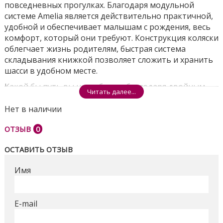
повседневных прогулках. Благодаря модульной
системе Amelia является действительно практичной,
удобной и обеспечивает малышам с рождения, весь
комфорт, который они требуют. Конструкция коляски
облегчает жизнь родителям, быстрая система
складывания книжкой позволяет сложить и хранить
шасси в удобном месте.
Какой бы путь вы не выбрали, благодаря двойным
Читать далее...
амортизаторам и поворотным колесам Adamex
Amelia имеет плавный ход даже по неровной
Нет в наличии
местности, это делает ее управление удобной для
ОТЗЫВ
0
родителей и комфортной для отдыха ребенка.
Новорожденный ребенок будет уютно себя
ОСТАВИТЬ ОТЗЫВ
чувствовать в просторной люльке с мягким
матрасом и оптимальной циркуляцией воздуха.
Имя
Вентиляционное отверстие на дне люльки
регулируется по мере необходимости, это позволит
избежать перегрева тела в жаркую погоду. Большой
E-mail
капор люльки и прогулочного блока имеет
дополнительную вентиляцию на молнии и