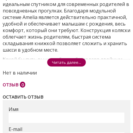
идеальным спутником для современных родителей в
повседневных прогулках. Благодаря модульной
системе Amelia является действительно практичной,
удобной и обеспечивает малышам с рождения, весь
комфорт, который они требуют. Конструкция коляски
облегчает жизнь родителям, быстрая система
складывания книжкой позволяет сложить и хранить
шасси в удобном месте.
Какой бы путь вы не выбрали, благодаря двойным
Читать далее...
амортизаторам и поворотным колесам Adamex
Amelia имеет плавный ход даже по неровной
Нет в наличии
местности, это делает ее управление удобной для
ОТЗЫВ
0
родителей и комфортной для отдыха ребенка.
Новорожденный ребенок будет уютно себя
ОСТАВИТЬ ОТЗЫВ
чувствовать в просторной люльке с мягким
матрасом и оптимальной циркуляцией воздуха.
Имя
Вентиляционное отверстие на дне люльки
регулируется по мере необходимости, это позволит
избежать перегрева тела в жаркую погоду. Большой
E-mail