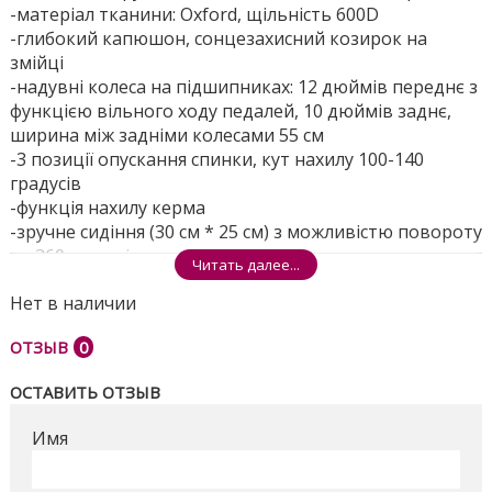
-матеріал тканини: Oxford, щільність 600D
-глибокий капюшон, сонцезахисний козирок на
змійці
-надувні колеса на підшипниках: 12 дюймів переднє з
функцією вільного ходу педалей, 10 дюймів заднє,
ширина між задніми колесами 55 см
-3 позиції опускання спинки, кут нахилу 100-140
градусів
-функція нахилу керма
-зручне сидіння (30 см * 25 см) з можливістю повороту
на 360 градусів
Читать далее...
-висота від сидіння до підлоги 37 см
Нет в наличии
-розсувний бампер
-фара з музикою і світлом
ОТЗЫВ
0
Розміри ящика - 65 * 41 * 33 см
ОСТАВИТЬ ОТЗЫВ
Поделиться
Имя