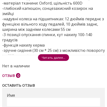
-матеріал тканини: Oxford, щільність 600D
-глибокий капюшон, сонцезахисний козирок на
змійці
-надувні колеса на підшипниках: 12 дюймів переднє з
функцією вільного ходу педалей, 10 дюймів заднє,
ширина між задніми колесами 55 см
-3 позиції опускання спинки, кут нахилу 100-140
градусів
-функція нахилу керма
-зручне сидіння (30 см * 25 см) з можливістю повороту
на 360 градусів
Читать далее...
-висота від сидіння до підлоги 37 см
Нет в наличии
-розсувний бампер
-фара з музикою і світлом
ОТЗЫВ
0
Розміри ящика - 65 * 41 * 33 см
ОСТАВИТЬ ОТЗЫВ
Поделиться
Имя