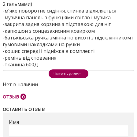
2 гальмами)
-м'яке поворотне сидіння, спинка відхиляється
-музична панель з функціями світло і музика
-закрита задня корзина з підставкою для ніг
-капюшон з сонцезахисним козирком
-батьківська ручка змінна по висоті з підсклянником і
гумовими накладками на ручки
-кошик спереді і підніжка в комплекті
-ремінь від сповзання
-тканина 600Д
Читать далее...
Розміри ящика - 61 * 41 * 32см
Нет в наличии
Поделиться
ОТЗЫВ
0
ОСТАВИТЬ ОТЗЫВ
Имя