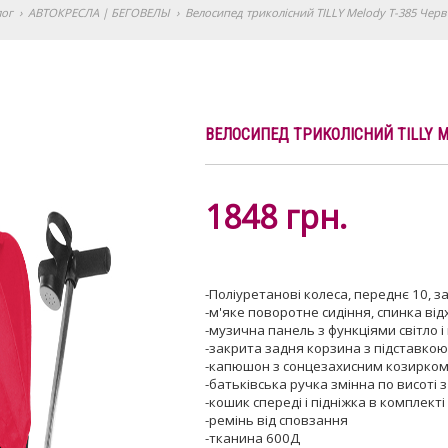
лог
›
АВТОКРЕСЛА | БЕГОВЕЛЫ
›
Велосипед триколісний TILLY Melody T-385 Чер
ВЕЛОСИПЕД ТРИКОЛІСНИЙ TILLY M
1848
грн.
-Поліуретанові колеса, переднє 10, з
-м'яке поворотне сидіння, спинка ві
-музична панель з функціями світло і
-закрита задня корзина з підставкою 
-капюшон з сонцезахисним козирко
-батьківська ручка змінна по висоті
-кошик спереді і підніжка в комплекті
-ремінь від сповзання
-тканина 600Д