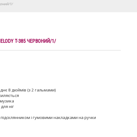
воний/1/
ELODY T-385 ЧЕРВОНИЙ/1/
аднє 8 дюймів (з 2 гальмами)
дхиляється
 музика
для ніг
м
 з підсклянником і гумовими накладками на ручки