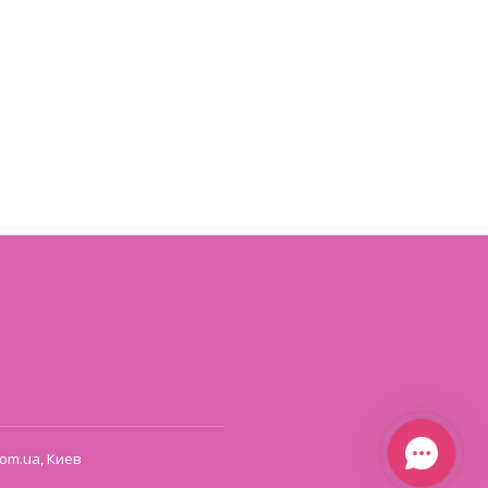
om.ua, Киев