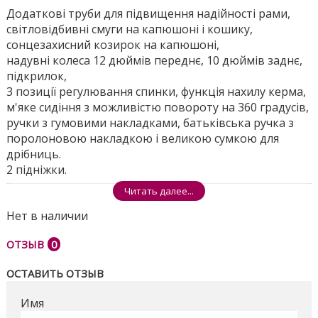
Додаткові труби для підвищення надійності рами,
світловідбивні смуги на капюшоні і кошику,
сонцезахисний козирок на капюшоні,
надувні колеса 12 дюймів переднє, 10 дюймів заднє,
підкрилок,
3 позиції регулювання спинки, функція нахилу керма,
м'яке сидіння з можливістю повороту на 360 градусів,
ручки з гумовими накладками, батьківська ручка з
поролоновою накладкою і великою сумкою для
дрібниць.
2 підніжки.
Читать далее...
Розміри ящика - 64 * 33 * 41см
Нет в наличии
Поделиться
ОТЗЫВ
0
ОСТАВИТЬ ОТЗЫВ
Имя