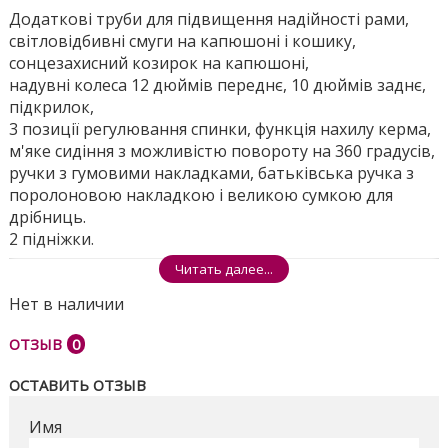
Додаткові труби для підвищення надійності рами,
світловідбивні смуги на капюшоні і кошику,
сонцезахисний козирок на капюшоні,
надувні колеса 12 дюймів переднє, 10 дюймів заднє,
підкрилок,
3 позиції регулювання спинки, функція нахилу керма,
м'яке сидіння з можливістю повороту на 360 градусів,
ручки з гумовими накладками, батьківська ручка з
поролоновою накладкою і великою сумкою для
дрібниць.
2 підніжки.
Читать далее...
Розміри ящика - 64 * 33 * 41см
Нет в наличии
Поделиться
ОТЗЫВ
0
ОСТАВИТЬ ОТЗЫВ
Имя