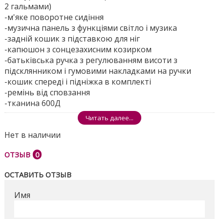
2 гальмами)
-м'яке поворотне сидіння
-музична панель з функціями світло і музика
-задній кошик з підставкою для ніг
-капюшон з сонцезахисним козирком
-батьківська ручка з регулюванням висоти з
підсклянником і гумовими накладками на ручки
-кошик спереді і підніжка в комплекті
-ремінь від сповзання
-тканина 600Д
Читать далее...
Розміри ящика - 61 * 41 * 32см
Нет в наличии
Поделиться
ОТЗЫВ
0
ОСТАВИТЬ ОТЗЫВ
Имя