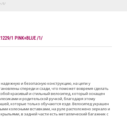
 /1/
1229/1 PINK+BLUE /1/
 надежную и безопасную конструкцию, на цепи у
тановлены спереди и сзади, что поможет вовремя сделать
собой красивый и стильный велосипед, который оснащен
есиками и родительской ручкой, благодаря этому
шей, которые только обучаются езде. Велосипед украшен
ми колесными вставками, на руле расположено зеркало и
крыльями, в задней части есть металлический багажник с