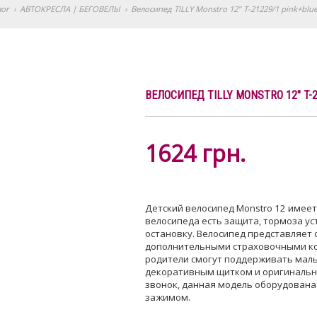
лог
›
АВТОКРЕСЛА | БЕГОВЕЛЫ
›
Велосипед TILLY Monstro 12" T-21229/1 pink+blue
ВЕЛОСИПЕД TILLY MONSTRO 12" T-2
1624
грн.
Детский велосипед Monstro 12 имеет
велосипеда есть защита, тормоза ус
остановку. Велосипед представляет 
дополнительными страховочными кол
родители смогут поддерживать малы
декоративным щитком и оригинальны
звонок, данная модель оборудована 
зажимом.