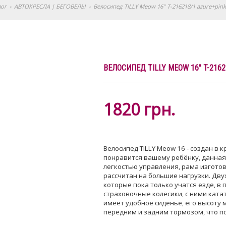
лог
›
АВТОКРЕСЛА | БЕГОВЕЛЫ
›
Велосипед TILLY Meow 16" T-216218/1 azure+pink
ВЕЛОСИПЕД TILLY MEOW 16" T-2162
1820
грн.
Велосипед TILLY Meow 16 - создан в
понравится вашему ребёнку, данная
легкостью управления, рама изготов
рассчитан на большие нагрузки. Дву
которые пока только учатся езде, 
страховочные колёсики, с ними ката
имеет удобное сиденье, его высоту 
передним и задним тормозом, что п