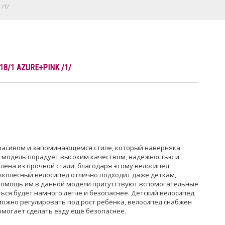
 /1/
18/1 AZURE+PINK /1/
 красивом и запоминающемся стиле, который наверняка
 модель порадует высоким качеством, надёжностью и
лена из прочной стали, благодаря этому велосипед
хколесный велосипед отлично подходит даже деткам,
в помощь им в данной модели присутствуют вспомогательные
ться будет намного легче и безопаснее. Детский велосипед
можно регулировать под рост ребёнка, велосипед снабжен
омогает сделать езду ещё безопаснее.