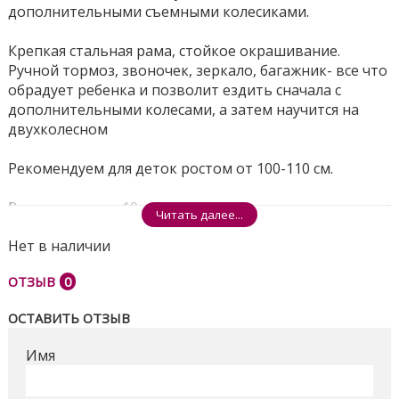
дополнительными съемными колесиками.
Крепкая стальная рама, стойкое окрашивание.
Ручной тормоз, звоночек, зеркало, багажник- все что
обрадует ребенка и позволит ездить сначала с
дополнительными колесами, а затем научится на
двухколесном
Рекомендуем для деток ростом от 100-110 см.
Вес велосипеда 10 кг.
Читать далее...
Нет в наличии
Размеры ящика - 70*37*17см
Поделиться
ОТЗЫВ
0
ОСТАВИТЬ ОТЗЫВ
Имя