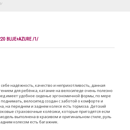
1/
220 BLUE+AZURE /1/
 в себе надёжность, качество и неприхотливость, данная
ением для ребёнка, катание на велосипеде очень полезно
пед имеет удобное сиденье эргономичной формы, по мере
 поднимать, велосипед создан с заботой о комфорте и
а, на переднем и заднем колесе есть тормоза. Детский
оковые страховочные колёсики, которые пригодятся если
 модель выполнена в красивом и оригинальном стиле, руль
задним колесом есть багажник.