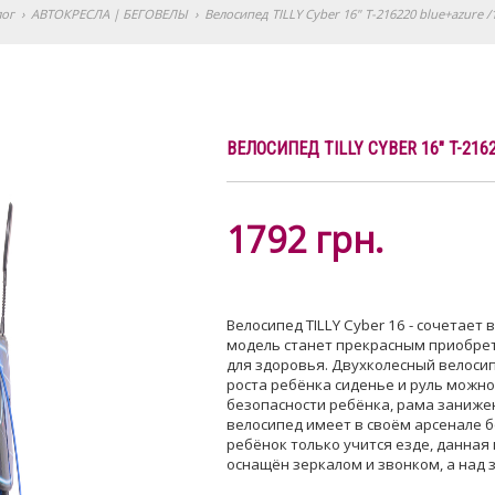
лог
›
АВТОКРЕСЛА | БЕГОВЕЛЫ
›
Велосипед TILLY Cyber 16" T-216220 blue+azure /
ВЕЛОСИПЕД TILLY CYBER 16" T-216
1792
грн.
Велосипед TILLY Cyber 16 - сочетает
модель станет прекрасным приобрет
для здоровья. Двухколесный велоси
роста ребёнка сиденье и руль можно
безопасности ребёнка, рама занижен
велосипед имеет в своём арсенале б
ребёнок только учится езде, данная
оснащён зеркалом и звонком, а над 