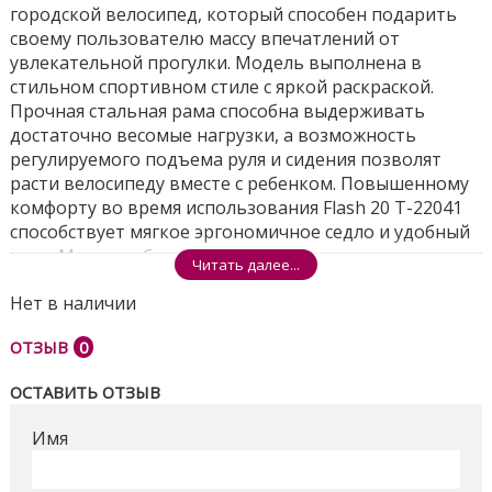
городской велосипед, который способен подарить
своему пользователю массу впечатлений от
увлекательной прогулки. Модель выполнена в
стильном спортивном стиле с яркой раскраской.
Прочная стальная рама способна выдерживать
достаточно весомые нагрузки, а возможность
регулируемого подъема руля и сидения позволят
расти велосипеду вместе с ребенком. Повышенному
комфорту во время использования Flash 20 T-22041
способствует мягкое эргономичное седло и удобный
руль. Модель оборудована передним ручным,
Читать далее...
задним ножным тормозом, крыльями, звонком и
Нет в наличии
отражателями.
ОТЗЫВ
0
Размеры ящика - 93*17*51см
Поделиться
ОСТАВИТЬ ОТЗЫВ
Имя