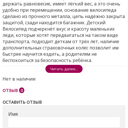
держать равновесие, имеет лёгкий вес, а это очень
удобно при перемещении, основание велосипеда
сделано из прочного металла, цепь надёжно закрыта
защитой, сзади находится багажник. Детский
Велосипед подчеркнёт вкус и красоту маленьких
леди, которые хотят передвигаться на таком виде
транспорта, подходит деткам от трёх лет, наличие
дополнительных страховочных колёс позволит им
быстрее научится ездить, а родителям не
беспокоиться за безопасность ребёнка.
Читать далее...
Размеры ящика - 86*51*17см
Нет в наличии
Поделиться
ОТЗЫВ
0
ОСТАВИТЬ ОТЗЫВ
Имя