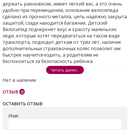
держать равновесие, имеет лёгкий вес, а это очень
удобно при перемещении, основание велосипеда
сделано из прочного металла, цепь надёжно закрыта
защитой, сзади находится багажник. Детский
Велосипед подчеркнёт вкус и красоту маленьких
леди, которые хотят передвигаться на таком виде
транспорта, подходит деткам от трёх лет, наличие
дополнительных страховочных колёс позволит им
быстрее научится ездить, а родителям не
беспокоиться за безопасность ребёнка.
Читать далее...
Размеры ящика - 74*17*43см
Нет в наличии
Поделиться
ОТЗЫВ
0
ОСТАВИТЬ ОТЗЫВ
Имя