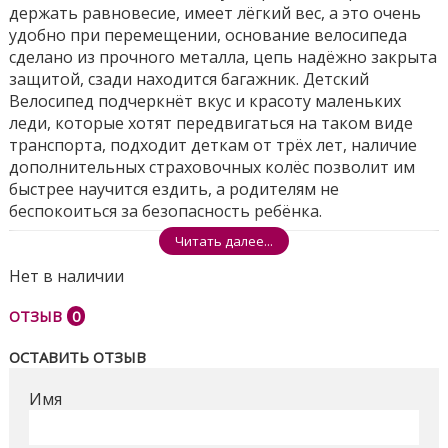
держать равновесие, имеет лёгкий вес, а это очень
удобно при перемещении, основание велосипеда
сделано из прочного металла, цепь надёжно закрыта
защитой, сзади находится багажник. Детский
Велосипед подчеркнёт вкус и красоту маленьких
леди, которые хотят передвигаться на таком виде
транспорта, подходит деткам от трёх лет, наличие
дополнительных страховочных колёс позволит им
быстрее научится ездить, а родителям не
беспокоиться за безопасность ребёнка.
Читать далее...
Размеры ящика - 74*17*43см
Нет в наличии
Поделиться
ОТЗЫВ
0
ОСТАВИТЬ ОТЗЫВ
Имя