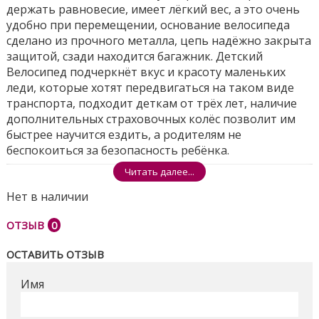
держать равновесие, имеет лёгкий вес, а это очень
удобно при перемещении, основание велосипеда
сделано из прочного металла, цепь надёжно закрыта
защитой, сзади находится багажник. Детский
Велосипед подчеркнёт вкус и красоту маленьких
леди, которые хотят передвигаться на таком виде
транспорта, подходит деткам от трёх лет, наличие
дополнительных страховочных колёс позволит им
быстрее научится ездить, а родителям не
беспокоиться за безопасность ребёнка.
Читать далее...
Размеры ящика - 74*17*43см
Нет в наличии
Поделиться
ОТЗЫВ
0
ОСТАВИТЬ ОТЗЫВ
Имя