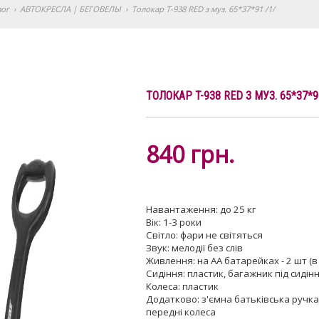
лог
›
АВТОКРЕСЛА | БЕГОВЕЛЫ
›
Толокар T-938 RED з муз. 65*37*91 /1/
ТОЛОКАР T-938 RED З МУЗ. 65*37*9
840
грн.
Навантаження: до 25 кг
Вік: 1-3 роки
Світло: фари не світяться
Звук: мелодії без слів
Живлення: на АА батарейках - 2 шт (
Сидіння: пластик, багажник під сидін
Колеса: пластик
Додатково: з'ємна батьківська ручка,
передні колеса