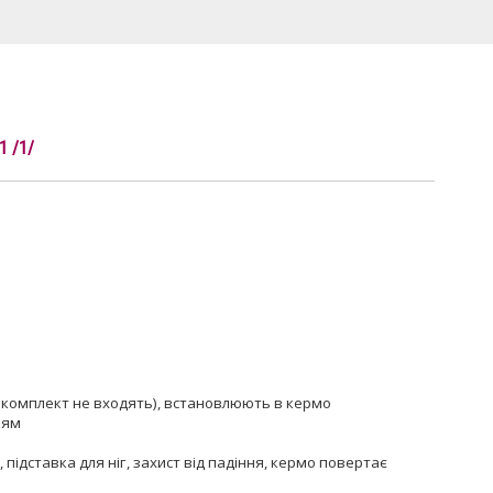
1 /1/
в комплект не входять), встановлюють в кермо
ням
 підставка для ніг, захист від падіння, кермо повертає