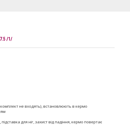
.5 /1/
в комплект не входять), встановлюють в кермо
ням
 підставка для ніг, захист від падіння, кермо повертає