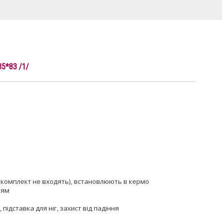
5*83 /1/
в комплект не входять), встановлюють в кермо
ням
підставка для ніг, захист від падіння