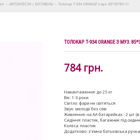
лог
›
АВТОКРЕСЛА | БЕГОВЕЛЫ
›
Толокар T-934 ORANGE з муз. 85*35*83 /1/
ТОЛОКАР T-934 ORANGE З МУЗ. 85*3
784
грн.
Навантаження: до 25 кг
Вік: 1-3 роки
Світло: фари не світяться
Звук: мелодії без слів
Живлення: на АА батарейках - 2 шт (
Сидіння: пластик, багажник під сидін
Колеса: пластик
Додатково: з'ємна батьківська ручка, 