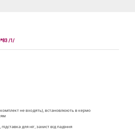
*83 /1/
в комплект не входять), встановлюють в кермо
ням
підставка для ніг, захист від падіння