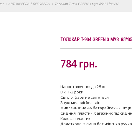
лог
›
АВТОКРЕСЛА | БЕГОВЕЛЫ
›
Толокар T-934 GREEN з муз. 85*35*83 /1/
ТОЛОКАР T-934 GREEN З МУЗ. 85*35
784
грн.
Навантаження: до 25 кг
Вік: 1-3 роки
Світло: фари не світяться
Звук: мелодії без слів
Живлення: на АА батарейках - 2 шт (
Сидіння: пластик, багажник під сидін
Колеса: пластик
Додатково: з'ємна батьківська ручка, 