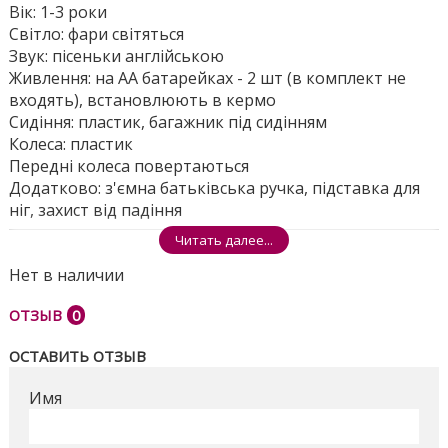
Вік: 1-3 роки
Світло: фари світяться
Звук: пісеньки англійською
Живлення: на АА батарейках - 2 шт (в комплект не
входять), встановлюють в кермо
Сидіння: пластик, багажник під сидінням
Колеса: пластик
Передні колеса повертаються
Додатково: з'ємна батьківська ручка, підставка для
ніг, захист від падіння
Читать далее...
Розмір ящика: 66*30*35
Нет в наличии
Поделиться
ОТЗЫВ
0
ОСТАВИТЬ ОТЗЫВ
Имя