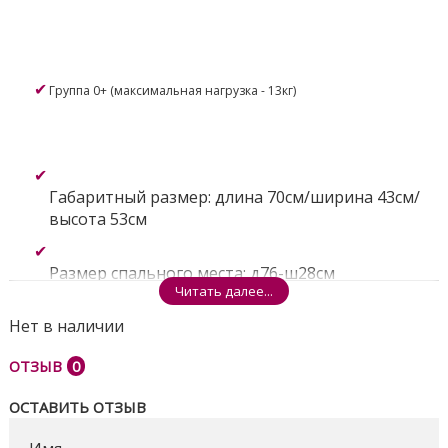
Группа 0+ (максимальная нагрузка - 13кг)
Габаритный размер: длина 70см/ширина 43см/
высота 53см
Размер спального места: д76-ш28см
Читать далее...
Нет в наличии
3-х точечный ремень безопасности
ОТЗЫВ
0
Ручка - регулируемая
ОСТАВИТЬ ОТЗЫВ
Дополнительно: съемный мягкий вкладыш