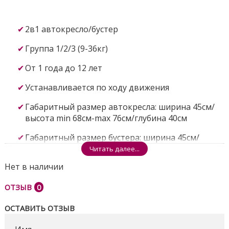
2в1 автокресло/бустер
Группа 1/2/3 (9-36кг)
От 1 года до 12 лет
Устанавливается по ходу движения
Габаритный размер автокресла: ширина 45см/
высота min 68см-max 76см/глубина 40см
Габаритный размер бустера: ширина 45см/
высота 19см/глубина 40см
Читать далее...
Нет в наличии
5-ти точечный ремень безопасности
ОТЗЫВ
Регулируемый подголовник, 4 положения
0
Съемный матрасик-вкладыш
ОСТАВИТЬ ОТЗЫВ
Съемные чехлы