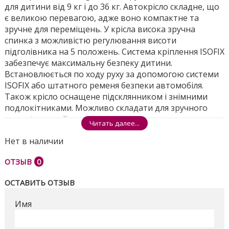
для дитини від 9 кг і до 36 кг. Автокрісло складне, що
є великою перевагою, адже воно компактне та
зручне для переміщень. У крісла висока зручна
спинка з можливістю регулювання висоти
підголівника на 5 положень. Система кріплення ISOFIX
забезпечує максимальну безпеку дитини.
Встановлюється по ходу руху за допомогою системи
ISOFIX або штатного ременя безпеки автомобіля.
Також крісло оснащене підсклянником і знімними
подлокітниками. Можливо складати для зручного
переміщення. Також можливе використання лише
Читать далее...
бустера.
Нет в наличии
Поделиться
ОТЗЫВ
0
ОСТАВИТЬ ОТЗЫВ
Имя