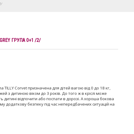
2/
GREY ГРУПА 0+1 /2/
 TILLY Corvet призначена для дітей вагою від 0 до 18 кг,
й з дитиною віком до 3 років. До того ж в кріслі може
ь дитині відпочити або поспати в дорозі. А хороша бокова
ому додаткову безпеку під час непередбачених ситуацій на