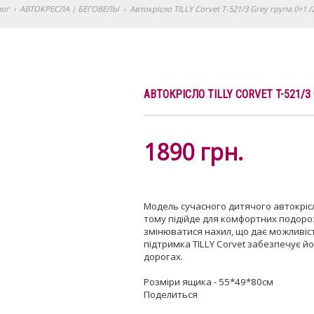
лог
›
АВТОКРЕСЛА | БЕГОВЕЛЫ
›
Автокрісло TILLY Corvet T-521/3 Grey група 0+1 /
АВТОКРІСЛО TILLY CORVET T-521/3 
1890
грн.
Модель сучасного дитячого автокрісла
тому підійде для комфортних подороже
змінюватися нахил, що дає можливіст
підтримка TILLY Corvet забезпечує й
дорогах.
Розміри ящика - 55*49*80см
Поделиться