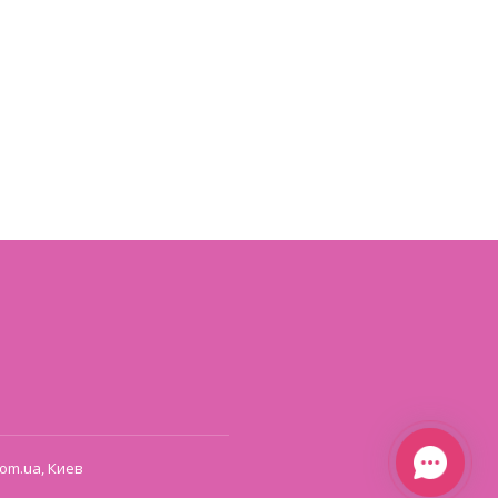
om.ua, Киев