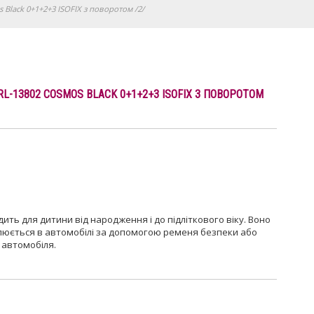
Black 0+1+2+3 ISOFIX з поворотом /2/
L-13802 COSMOS BLACK 0+1+2+3 ISOFIX З ПОВОРОТОМ
дить для дитини від народження і до підліткового віку. Воно
влюється в автомобілі за допомогою ременя безпеки або
у автомобіля.