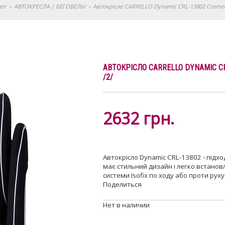
лог
›
АВТОКРЕСЛА | БЕГОВЕЛЫ
›
Автокрісло CARRELLO Dynamic CRL-13802 Cosmos 
АВТОКРІСЛО CARRELLO DYNAMIC CR
/2/
2632
грн.
Автокрісло Dynamic CRL-13802 - підхо
має стильний дизайн і легко встано
системи Isofix по ходу або проти рух
Поделиться
Нет в наличии