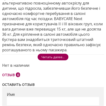
альтернативою повноцінному автокріслу для
дитини, що підросла, забезпечивши його безпечне і
одночасно комфортне перебування в салоні
автомобіля під час поїздки. BABYCARE Next
призначене для користувачів ІІ і ІІІ вікових груп, коли
вага дитини вже перевищує 15 кг, але ще не досягла
36 кг. Для кріплення в салоні автомобіля цього
бустера вам знадобиться триточковий штатний
ремінь безпеки, який одночасно правильно зафіксує
розташуваного в ньому пасажира.
Читать далее...
Розміри ящика - 44*37,5*78см
Нет в наличии
Поделиться
ОТЗЫВ
0
ОСТАВИТЬ ОТЗЫВ
Имя