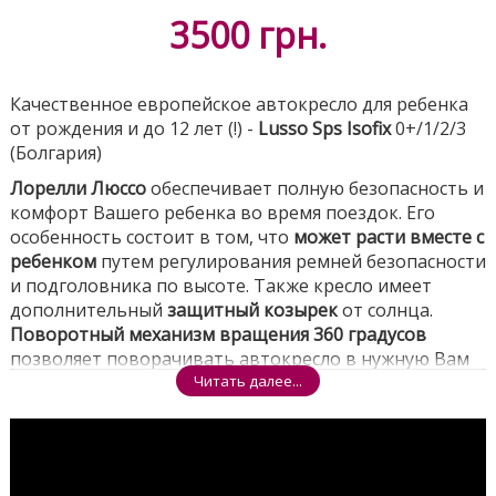
3500
грн.
Качественное европейское автокресло для ребенка
от рождения и до 12 лет (!) -
Lusso Sps Isofix
0+/1/2/3
(Болгария)
Лорелли Люссо
обеспечивает полную безопасность и
комфорт Вашего ребенка во время поездок. Его
особенность состоит в том, что
может расти вместе с
ребенком
путем регулирования ремней безопасности
и подголовника по высоте. Также кресло имеет
дополнительный
защитный козырек
от солнца.
Поворотный механизм вращения 360 градусов
позволяет поворачивать автокресло в нужную Вам
сторону одной рукой. Анатомические вкладыши для
Читать далее...
сидения и подголовника выполнены из
мягкого
гипоаллергенного материала
, приятного на ощупь.
Боковая защита предохраняет малыша от боковых
ударов. Система
Isofix
позволяет прочно и надежно